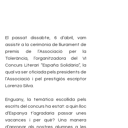
El passat dissabte, 6 d’abril, vam 
assistir a la cerimònia de lliurament de 
premis de l’Associació per la 
Tolerància, l’organitzadora del VI 
Concurs Literari “España Solidària”, la 
qual va ser oficiada pels presidents de 
l’Associació i pel prestigiós escriptor 
Lorenzo Silva.
Enguany, la temàtica escollida pels 
escrits del concurs ha estat: a quin lloc 
d’Espanya t’agradaria passar unes 
vacances i per què? Una manera 
d’apropar als nostres alumnes a les 