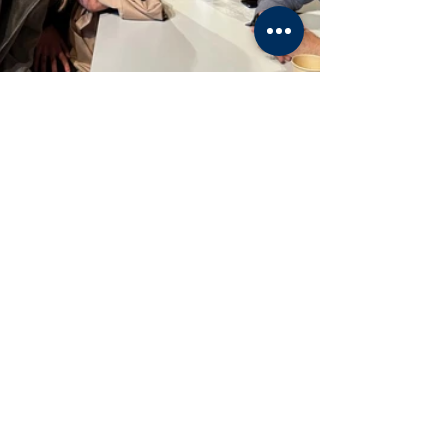
Mostra-ho tot
Entrades recents