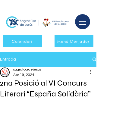
Calendari
Menú Menjador
Entrada
sagratcordejesus
Apr 19, 2024
2na Posició al VI Concurs
Literari “España Solidària”