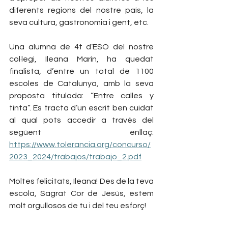
diferents regions del nostre país, la 
seva cultura, gastronomia i gent, etc.
Una alumna de 4t d’ESO del nostre 
col·legi, Ileana Marín, ha quedat 
finalista, d’entre un total de 1100 
escoles de Catalunya, amb la seva 
proposta titulada: “Entre calles y 
tinta”. Es tracta d’un escrit ben cuidat 
al qual pots accedir a través del 
següent enllaç: 
https://www.tolerancia.org/concurso/
2023_2024/trabajos/trabajo_2.pdf
Moltes felicitats, Ileana! Des de la teva 
escola, Sagrat Cor de Jesús, estem 
molt orgullosos de tu i del teu esforç!