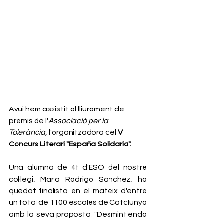
Avui hem assistit al lliurament de 
premis de l'
Associació per la 
Tolerància
, l'organitzadora del 
V 
Concurs Literari "España Solidaria".
Una alumna de 4t d'ESO del nostre 
col·legi, María Rodrigo Sánchez, ha 
quedat finalista en el mateix d'entre 
un total de 1100 escoles de Catalunya 
amb la seva proposta: "Desmintiendo 