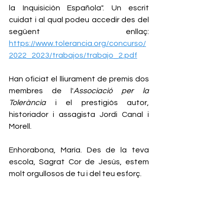
la Inquisición Española". Un escrit 
cuidat i al qual podeu accedir des del 
següent enllaç: 
https://www.tolerancia.org/concurso/
2022_2023/trabajos/trabajo_2.pdf
Han oficiat el lliurament de premis dos 
membres de l'
Associació per la 
Tolerància
 i el prestigiós autor, 
historiador i assagista Jordi Canal i 
Morell.
Enhorabona, María. Des de la teva 
escola, Sagrat Cor de Jesús, estem 
molt orgullosos de tu i del teu esforç.