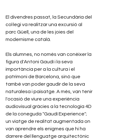
El divendres passat, la Secundària del 
col·legi va realitzar una excursió al 
parc Güell, una de les joies del 
modernisme català.
Els alumnes, no només van conèixer la 
figura d'Antoni Gaudí i la seva 
importància per a la cultura i el 
patrimoni de Barcelona, sinó que 
també van poder gaudir de la seva 
naturalesa i paisatge. A més, van tenir 
l'ocasió de viure una experiència 
audiovisual gràcies a la tecnologia 4D 
de la coneguda "Gaudí Experience"; 
un viatge de realitat augmentada on 
van aprendre els enigmes que hi ha 
darrere del llenguatge arquitectònic 