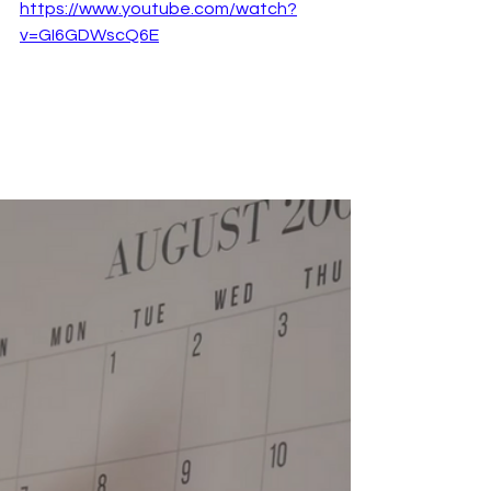
https://www.youtube.com/watch?
v=GI6GDWscQ6E