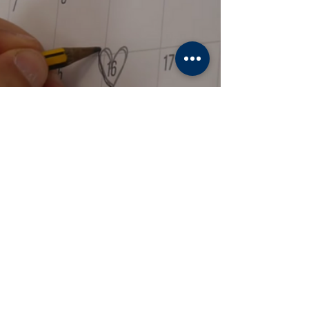
Mostra-ho tot
Entrades recents