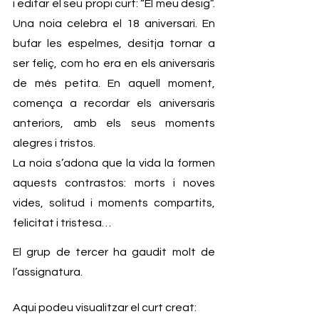
i editar el seu propi curt: “El meu desig”. 
Una noia celebra el 18 aniversari. En 
bufar les espelmes, desitja tornar a 
ser feliç, com ho era en els aniversaris 
de més petita. En aquell moment, 
comença a recordar els aniversaris 
anteriors, amb els seus moments 
alegres i tristos.
La noia s’adona que la vida la formen 
aquests contrastos: morts i noves 
vides, solitud i moments compartits, 
felicitat i tristesa… 
El grup de tercer ha gaudit molt de 
l’assignatura.
Aqui podeu visualitzar el curt creat: 