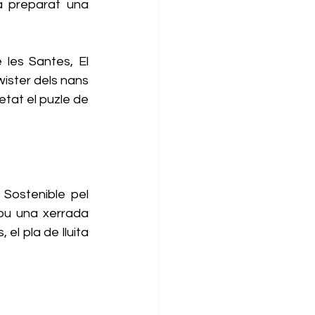
 preparat una 
les Santes, El 
ister dels nans 
tat el puzle de 
Sostenible pel 
lou una xerrada 
 el pla de lluita 