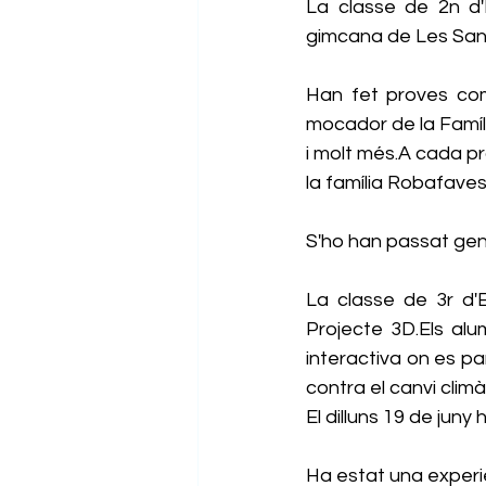
La classe de 2n d
gimcana de Les Sant
Han fet proves com 
mocador de la Famíli
i molt més.A cada pr
la família Robafaves
S'ho han passat geni
La classe de 3r d'
Projecte 3D.Els alum
interactiva on es parl
contra el canvi climàt
El dilluns 19 de juny
Ha estat una experiè