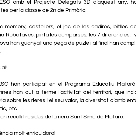
'ESO amb el Projecte Delegats 3D d'aquest any, ha
es per la classe de 2n de Primària.
memory, castellers, el joc de les cadires, bitlles de 
a Robafaves, pinta les comparses, les 7 diferències, tw
ova han guanyat una peça de puzle i al final han comple
.
al!
ESO han participat en el Programa Educatiu Mataró 
nes han dut a terme l'activitat del territori, que inc
a sobre les rieres i el seu valor, la diversitat d'ambients,
ic, etc.
 han recollit residus de la riera Sant Simó de Mataró.
ncia molt enriquidora!