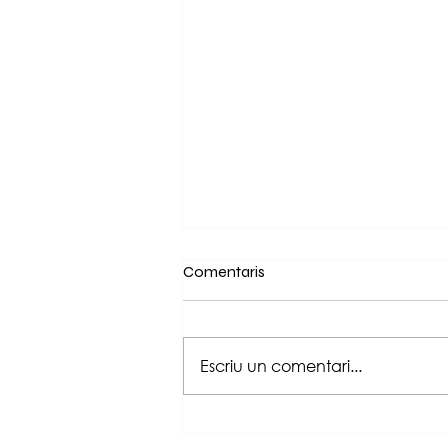
Comentaris
Escriu un comentari...
Els alumnes de 1r i 2n d'ESO
descobreixen el passat amb