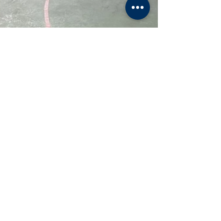
Mostra-ho tot
Entrades recents