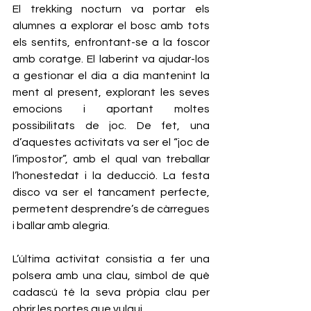
El trekking nocturn va portar els 
alumnes a explorar el bosc amb tots 
els sentits, enfrontant-se a la foscor 
amb coratge. El laberint va ajudar-los 
a gestionar el dia a dia mantenint la 
ment al present, explorant les seves 
emocions i aportant moltes 
possibilitats de joc. De fet, una 
d’aquestes activitats va ser el “joc de 
l’impostor”, amb el qual van treballar 
l’honestedat i la deducció. La festa 
disco va ser el tancament perfecte, 
permetent desprendre’s de càrregues 
i ballar amb alegria.
L’última activitat consistia a fer una 
polsera amb una clau, símbol de què 
cadascú té la seva pròpia clau per 
obrir les portes que vulgui.